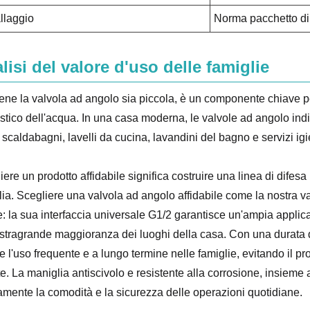
llaggio
Norma pacchetto di
lisi del valore d'uso delle famiglie
ne la valvola ad angolo sia piccola, è un componente chiave per
tico dell'acqua. In una casa moderna, le valvole ad angolo indi
scaldabagni, lavelli da cucina, lavandini del bagno e servizi igie
ere un prodotto affidabile significa costruire una linea di difesa u
lia. Scegliere una valvola ad angolo affidabile come la nostra val
e: la sua interfaccia universale G1/2 garantisce un'ampia applicabi
 stragrande maggioranza dei luoghi della casa. Con una durata del
e l'uso frequente e a lungo termine nelle famiglie, evitando il pro
te. La maniglia antiscivolo e resistente alla corrosione, insieme 
tamente la comodità e la sicurezza delle operazioni quotidiane.