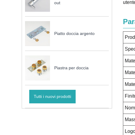
utent
out
Par
Piatto doccia argento
Prod
Spec
Mate
Piastra per doccia
Mate
Mate
Finit
Tutti i nuovi prodotti
Nomi
Mass
Log