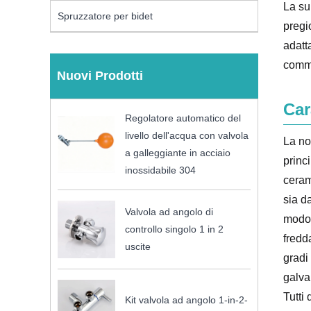
La su
Spruzzatore per bidet
pregio
adatt
commu
Nuovi Prodotti
Car
Regolatore automatico del
livello dell'acqua con valvola
La no
a galleggiante in acciaio
princ
inossidabile 304
ceram
sia d
Valvola ad angolo di
modo 
controllo singolo 1 in 2
fredda
uscite
gradi
galva
Tutti
Kit valvola ad angolo 1-in-2-