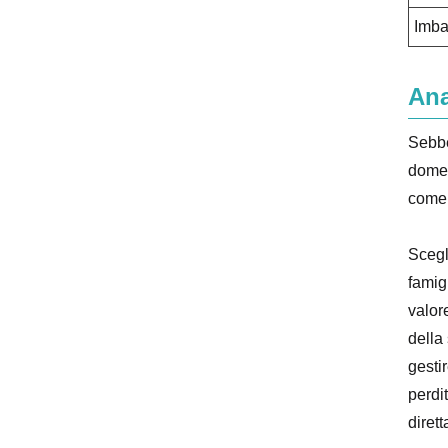
Imba
Ana
Sebbe
domes
come 
Scegli
famig
valor
della
gestir
perdi
diret