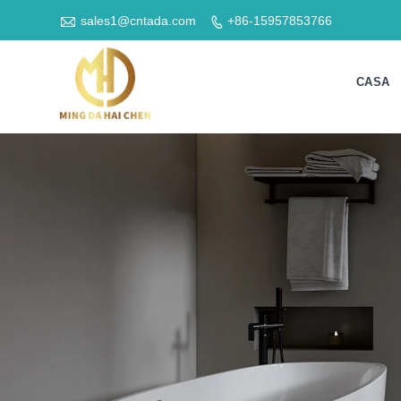

sales1@cntada.com
+86-15957853766

CASA