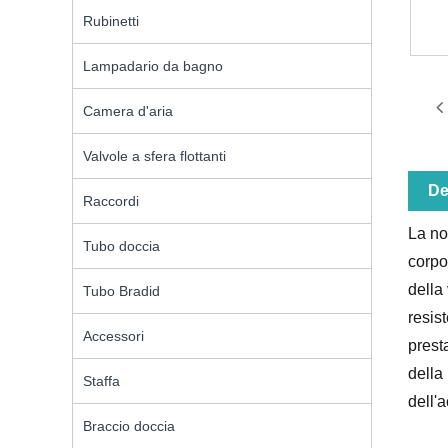
Rubinetti
Lampadario da bagno
Camera d'aria
Valvole a sfera flottanti
De
Raccordi
La no
Tubo doccia
corpo
della
Tubo Bradid
resis
Accessori
prest
della 
Staffa
dell'
Braccio doccia