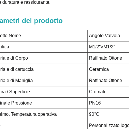
e duratura e rassicurante.
ametri del prodotto
otto Nome
Angolo Valvola
ifica
M1/2"×M1/2"
riale di Corpo
Raffinato Ottone
riale di cartuccia
Ceramica
riale di Maniglia
Raffinato Ottone
ura / Superficie
Cromato
nale Pressione
PN16
imo. Temperatura operativa
90°C
o
Personalizzato logo