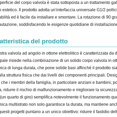
perficie del corpo valvola è stata sottoposta a un trattamento gal
 estetico. Il prodotto adotta un'interfaccia universale G1/2 pollic
abilità ed è facile da installare e smontare. La rotazione di 90 
tazione, soddisfacendo le esigenze quotidiane di installazione e
atteristica del prodotto
stra valvola ad angolo in ottone elettrolitico è caratterizzata da d
ipale risiede nella combinazione di un solido corpo valvola in ott
ica di lunga durata, che pone solide basi affinché il prodotto si
alla struttura fisica che dai livelli dei componenti principali. De
che i membri della famiglia, in particolare anziani e bambini, p
, ridurre il rischio di malfunzionamento e migliorare la sicurezza 
 (un quarto di giro) semplifica notevolmente il funzionamento quo
nica multistrato non solo garantisce la durata, ma mantiene anch
 questi progetti puntano a un unico obiettivo: ridurre il fastidio