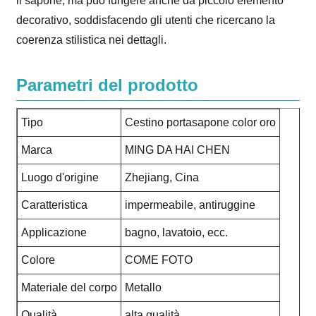
il sapone, ma può fungere anche da piccolo elemento
decorativo, soddisfacendo gli utenti che ricercano la
coerenza stilistica nei dettagli.
Parametri del prodotto
Tipo
Cestino portasapone color oro
Marca
MING DA HAI CHEN
Luogo d'origine
Zhejiang, Cina
Caratteristica
impermeabile, antiruggine
Applicazione
bagno, lavatoio, ecc.
Colore
COME FOTO
Materiale del corpo
Metallo
Qualità
alta qualità