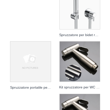
Spruzzatore per bidet rotondo a spinta
Kit spruzzatore per WC in acciaio inossidabile 304 - Bidet portatile ad alta pressione
Spruzzatore portatile per bidet per WC - Kit di risciacquo ad alta pressione