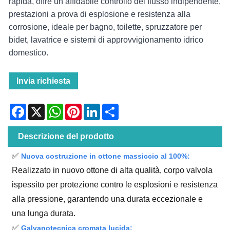
rapida, offre un affidabile controllo del flusso indipendente,
prestazioni a prova di esplosione e resistenza alla
corrosione, ideale per bagno, toilette, spruzzatore per
bidet, lavatrice e sistemi di approvvigionamento idrico
domestico.
Invia richiesta
Facebook
X
WhatsApp
Pinterest
LinkedIn
Share
Descrizione del prodotto
✅
Nuova costruzione in ottone massiccio al 100%:
Realizzato in nuovo ottone di alta qualità, corpo valvola
ispessito per protezione contro le esplosioni e resistenza
alla pressione, garantendo una durata eccezionale e
una lunga durata.
✅
Galvanotecnica cromata lucida: